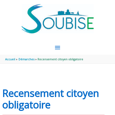
Aller au contenu
Aller au pied de page
MENU
PRINCIPAL
Accueil
Démarches
Recensement citoyen obligatoire
Recensement citoyen
obligatoire