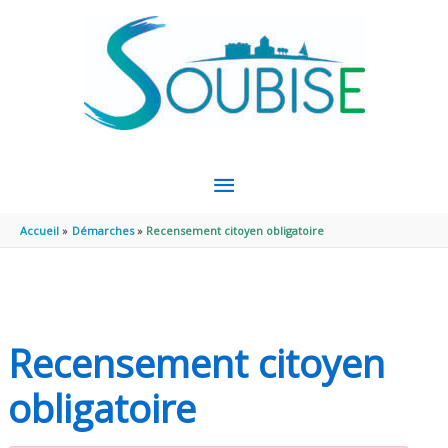
Aller au contenu
Aller au pied de page
MENU
PRINCIPAL
Accueil
Démarches
Recensement citoyen obligatoire
Recensement citoyen
obligatoire