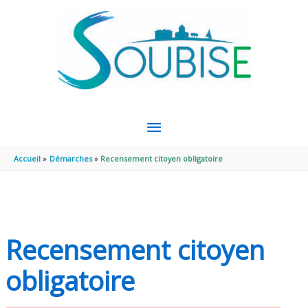
Aller au contenu
Aller au pied de page
MENU
PRINCIPAL
Accueil
Démarches
Recensement citoyen obligatoire
Recensement citoyen
obligatoire