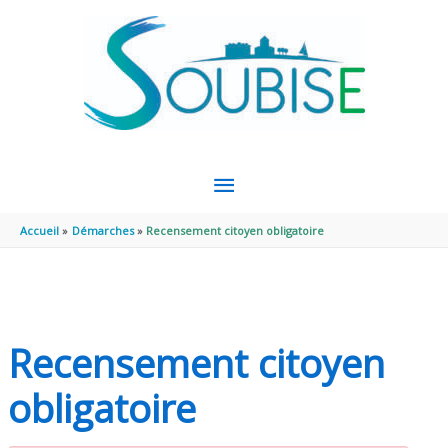
Aller au contenu
Aller au pied de page
MENU
PRINCIPAL
Accueil
Démarches
Recensement citoyen obligatoire
Recensement citoyen
obligatoire