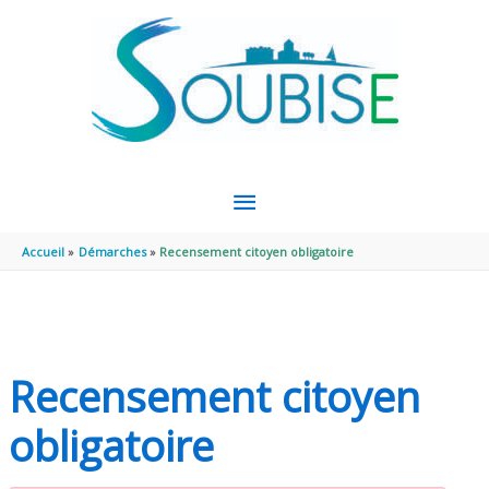
Aller au contenu
Aller au pied de page
MENU
PRINCIPAL
Accueil
Démarches
Recensement citoyen obligatoire
Recensement citoyen
obligatoire