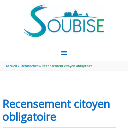
Aller au contenu
Aller au pied de page
MENU
PRINCIPAL
Accueil
Démarches
Recensement citoyen obligatoire
Recensement citoyen
obligatoire