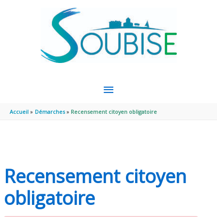
Aller au contenu
Aller au pied de page
MENU
PRINCIPAL
Accueil
Démarches
Recensement citoyen obligatoire
Recensement citoyen
obligatoire