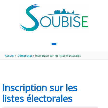
Aller au contenu
Aller au pied de page
MENU
PRINCIPAL
Accueil
Démarches
Inscription sur les listes électorales
Inscription sur les
listes électorales