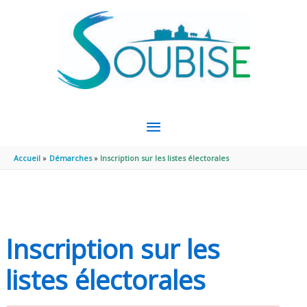
Aller au contenu
Aller au pied de page
MENU
PRINCIPAL
Accueil
Démarches
Inscription sur les listes électorales
Inscription sur les
listes électorales