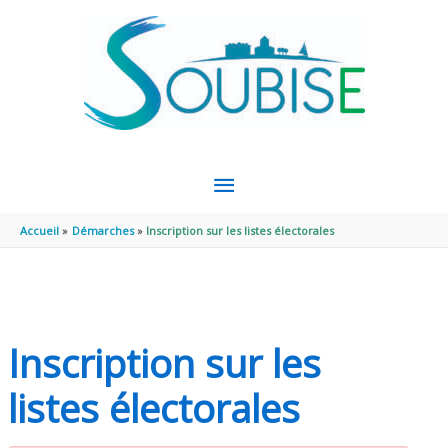
Aller au contenu
Aller au pied de page
MENU
PRINCIPAL
Accueil
Démarches
Inscription sur les listes électorales
Inscription sur les
listes électorales