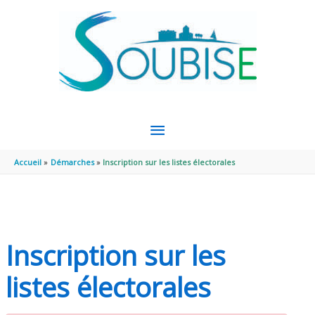
Aller au contenu
Aller au pied de page
MENU
PRINCIPAL
Accueil
Démarches
Inscription sur les listes électorales
Inscription sur les
listes électorales