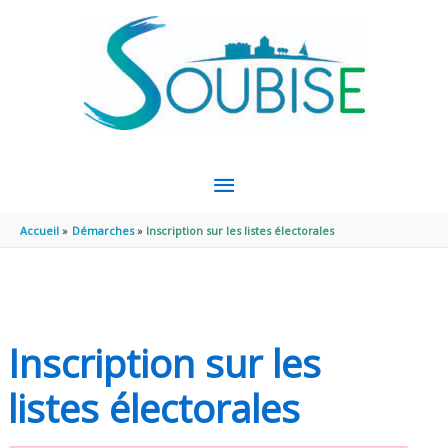
Aller au contenu
Aller au pied de page
MENU
PRINCIPAL
Accueil
Démarches
Inscription sur les listes électorales
Inscription sur les
listes électorales