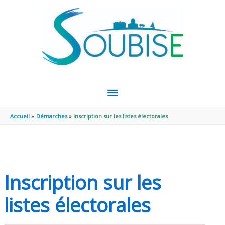
Aller au contenu
Aller au pied de page
MENU
PRINCIPAL
Accueil
Démarches
Inscription sur les listes électorales
Inscription sur les
listes électorales