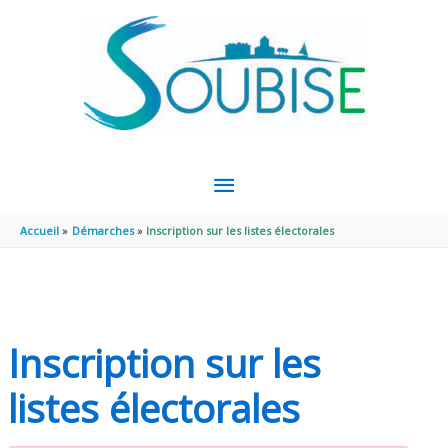
Aller au contenu
Aller au pied de page
MENU
PRINCIPAL
Accueil
Démarches
Inscription sur les listes électorales
Inscription sur les
listes électorales