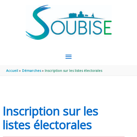
Aller au contenu
Aller au pied de page
MENU
PRINCIPAL
Accueil
Démarches
Inscription sur les listes électorales
Inscription sur les
listes électorales