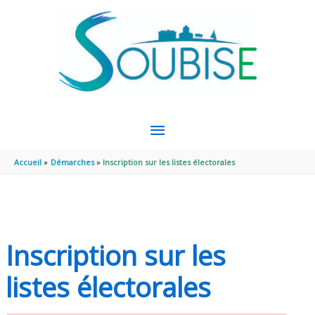
Aller au contenu
Aller au pied de page
MENU
PRINCIPAL
Accueil
Démarches
Inscription sur les listes électorales
Inscription sur les
listes électorales