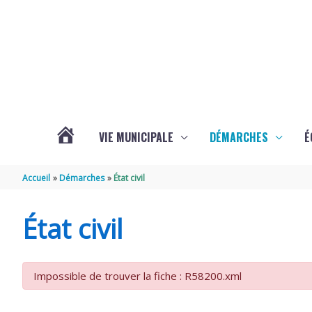
Aller au contenu
Aller au pied de page
VIE MUNICIPALE
DÉMARCHES
É
ACTUALITÉS
Accueil
Démarches
État civil
DE
État civil
SOUBISE
Impossible de trouver la fiche : R58200.xml