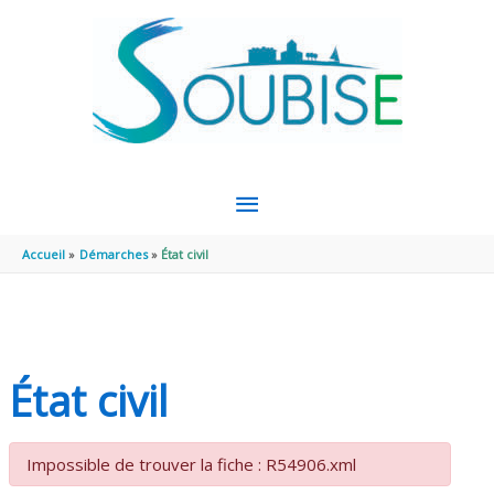
Aller au contenu
Aller au pied de page
MENU
PRINCIPAL
Accueil
Démarches
État civil
État civil
Impossible de trouver la fiche : R54906.xml