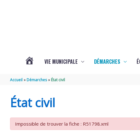
Aller au contenu
Aller au pied de page
VIE MUNICIPALE
DÉMARCHES
É
ACTUALITÉS
Accueil
Démarches
État civil
DE
État civil
SOUBISE
Impossible de trouver la fiche : R51798.xml