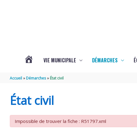
Aller au contenu
Aller au pied de page
VIE MUNICIPALE
DÉMARCHES
É
ACTUALITÉS
Accueil
Démarches
État civil
DE
État civil
SOUBISE
Impossible de trouver la fiche : R51797.xml