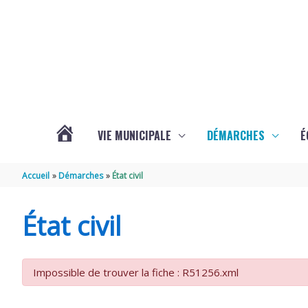
Aller au contenu
Aller au pied de page
VIE MUNICIPALE
DÉMARCHES
É
ACTUALITÉS
Accueil
Démarches
État civil
DE
État civil
SOUBISE
Impossible de trouver la fiche : R51256.xml