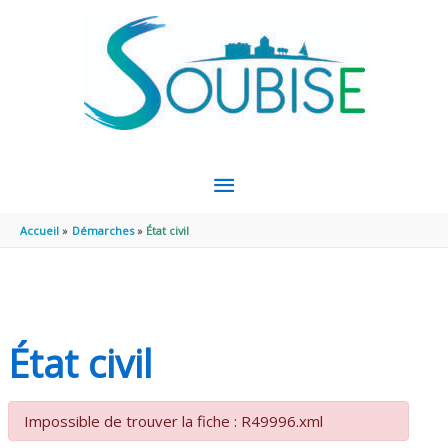
Aller au contenu
Aller au pied de page
MENU
PRINCIPAL
Accueil
Démarches
État civil
État civil
Impossible de trouver la fiche : R49996.xml