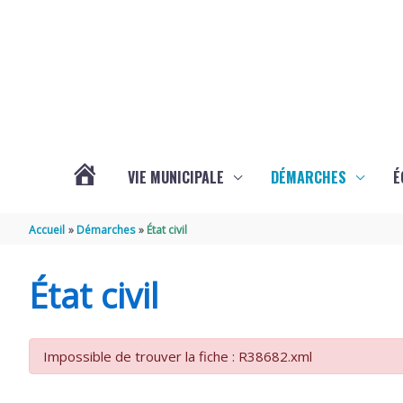
Aller au contenu
Aller au pied de page
VIE MUNICIPALE
DÉMARCHES
É
ACTUALITÉS
Accueil
Démarches
État civil
DE
État civil
SOUBISE
Impossible de trouver la fiche : R38682.xml