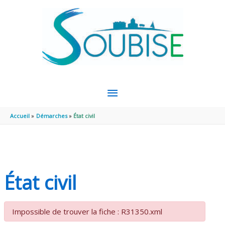
Aller au contenu
Aller au pied de page
MENU
PRINCIPAL
Accueil
Démarches
État civil
État civil
Impossible de trouver la fiche : R31350.xml