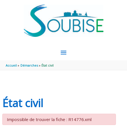
Aller au contenu
Aller au pied de page
MENU
PRINCIPAL
Accueil
Démarches
État civil
État civil
Impossible de trouver la fiche : R14776.xml