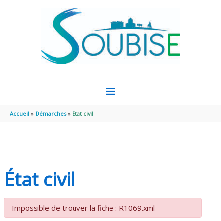
Aller au contenu
Aller au pied de page
MENU
PRINCIPAL
Accueil
Démarches
État civil
État civil
Impossible de trouver la fiche : R1069.xml