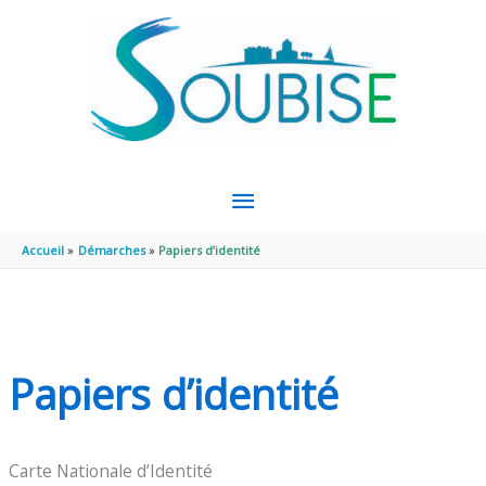
Aller au contenu
Aller au pied de page
MENU
PRINCIPAL
Accueil
Démarches
Papiers d’identité
Papiers d’identité
Carte Nationale d’Identité