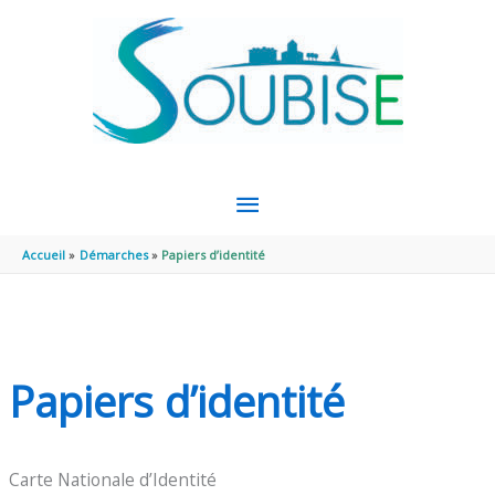
Aller au contenu
Aller au pied de page
MENU
PRINCIPAL
Accueil
Démarches
Papiers d’identité
Papiers d’identité
Carte Nationale d’Identité