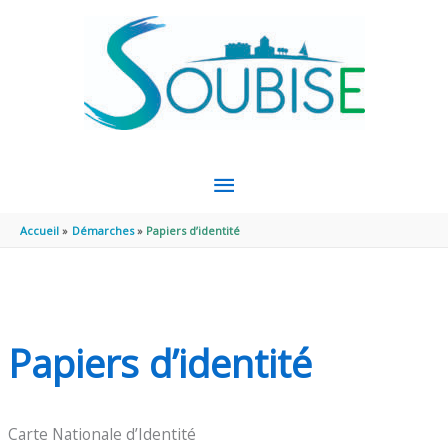
Aller au contenu
Aller au pied de page
MENU
PRINCIPAL
Accueil
Démarches
Papiers d’identité
Papiers d’identité
Carte Nationale d’Identité