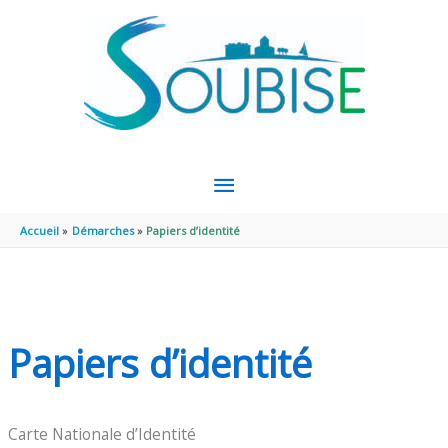
Aller au contenu
Aller au pied de page
MENU
PRINCIPAL
Accueil
Démarches
Papiers d’identité
Papiers d’identité
Carte Nationale d’Identité