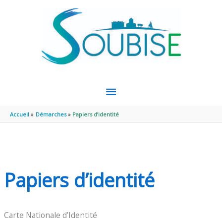
Aller au contenu
Aller au pied de page
MENU
PRINCIPAL
Accueil
Démarches
Papiers d’identité
Papiers d’identité
Carte Nationale d’Identité