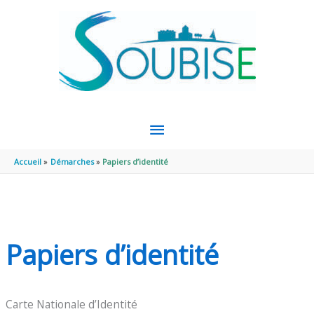
Aller au contenu
Aller au pied de page
MENU
PRINCIPAL
Accueil
Démarches
Papiers d’identité
Papiers d’identité
Carte Nationale d’Identité