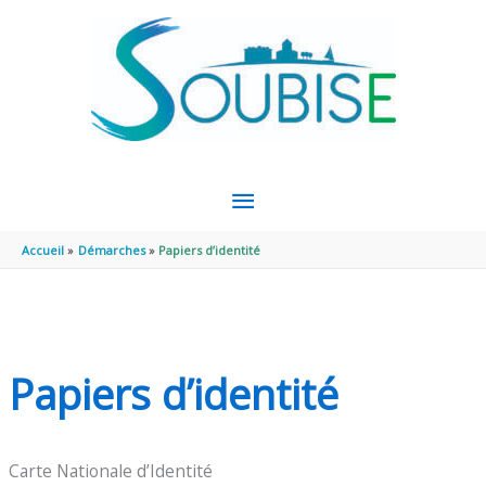
Aller au contenu
Aller au pied de page
MENU
PRINCIPAL
Accueil
Démarches
Papiers d’identité
Papiers d’identité
Carte Nationale d’Identité