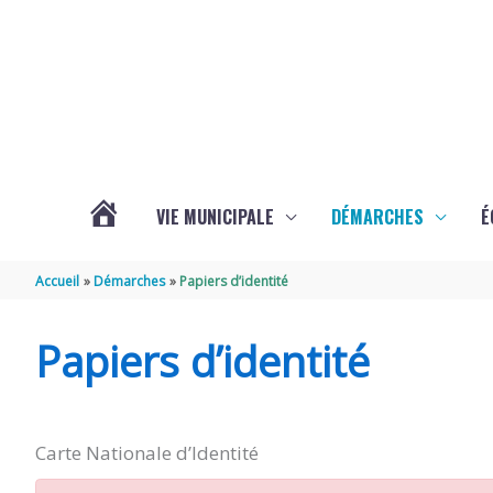
Aller au contenu
Aller au pied de page
VIE MUNICIPALE
DÉMARCHES
É
ACTUALITÉS
Accueil
Démarches
Papiers d’identité
DE
Papiers d’identité
SOUBISE
Carte Nationale d’Identité