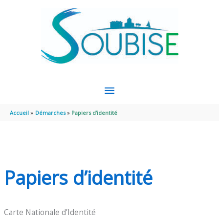
Aller au contenu
Aller au pied de page
MENU
PRINCIPAL
Accueil
Démarches
Papiers d’identité
Papiers d’identité
Carte Nationale d’Identité