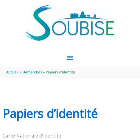
Aller au contenu
Aller au pied de page
MENU
PRINCIPAL
Accueil
Démarches
Papiers d’identité
Papiers d’identité
Carte Nationale d’Identité