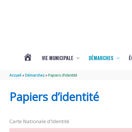
Aller au contenu
Aller au pied de page
VIE MUNICIPALE
DÉMARCHES
É
ACTUALITÉS
Accueil
Démarches
Papiers d’identité
DE
Papiers d’identité
SOUBISE
Carte Nationale d’Identité