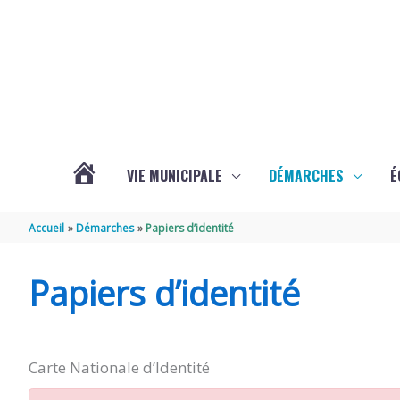
Aller au contenu
Aller au pied de page
VIE MUNICIPALE
DÉMARCHES
É
ACTUALITÉS
Accueil
Démarches
Papiers d’identité
DE
Papiers d’identité
SOUBISE
Carte Nationale d’Identité