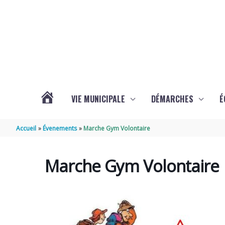
Aller au contenu
Aller au pied de page
VIE MUNICIPALE
DÉMARCHES
É
ACTUALITÉS
Accueil
Évenements
Marche Gym Volontaire
DE
Marche Gym Volontaire
SOUBISE