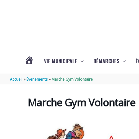
Aller au contenu
Aller au pied de page
VIE MUNICIPALE
DÉMARCHES
É
ACTUALITÉS
Accueil
Évenements
Marche Gym Volontaire
DE
Marche Gym Volontaire
SOUBISE