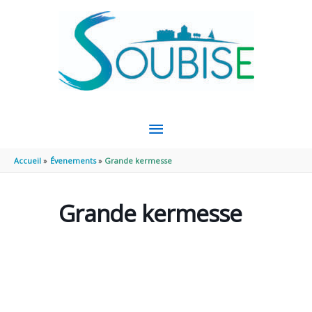
Aller au contenu
Aller au pied de page
MENU
PRINCIPAL
Accueil
Évenements
Grande kermesse
Grande kermesse