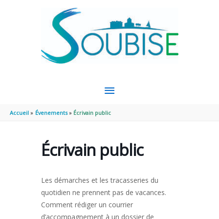
Aller au contenu
Aller au pied de page
MENU
PRINCIPAL
Accueil
Évenements
Écrivain public
Écrivain public
Les démarches et les tracasseries du
quotidien ne prennent pas de vacances.
Comment rédiger un courrier
d’accompagnement à un dossier de